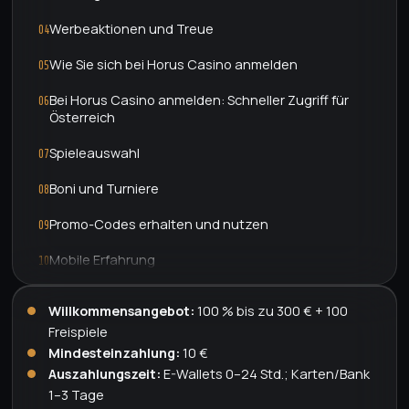
Werbeaktionen und Treue
04
Wie Sie sich bei Horus Casino anmelden
05
Bei Horus Casino anmelden: Schneller Zugriff für
06
Österreich
Spieleauswahl
07
Boni und Turniere
08
Promo-Codes erhalten und nutzen
09
Mobile Erfahrung
10
VIP-Programm
11
Willkommensangebot:
100 % bis zu 300 € + 100
Sicherheit bei Horus Casino: Sichere Zahlungen
Freispiele
12
und Spielerschutz
Mindesteinzahlung:
10 €
Auszahlungszeit:
E-Wallets 0–24 Std.; Karten/Bank
Verantwortungsvolles Spielen
13
1–3 Tage