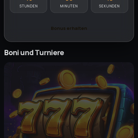
STUNDEN
MINUTEN
SEKUNDEN
Bonus erhalten
Boni und Turniere