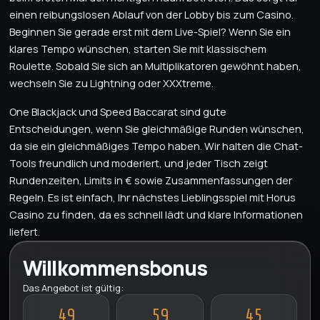
einen reibungslosen Ablauf von der Lobby bis zum Casino.
Beginnen Sie gerade erst mit dem Live-Spiel? Wenn Sie ein
klares Tempo wünschen, starten Sie mit klassischem
Roulette. Sobald Sie sich an Multiplikatoren gewöhnt haben,
wechseln Sie zu Lightning oder XXXtreme.
One Blackjack und Speed Baccarat sind gute
Entscheidungen, wenn Sie gleichmäßige Runden wünschen,
da sie ein gleichmäßiges Tempo haben. Wir halten die Chat-
Tools freundlich und moderiert, und jeder Tisch zeigt
Rundenzeiten, Limits in € sowie Zusammenfassungen der
Regeln. Es ist einfach, Ihr nächstes Lieblingsspiel mit Horus
Casino zu finden, da es schnell lädt und klare Informationen
liefert.
Willkommensbonus
Das Angebot ist gültig:
49
59
43