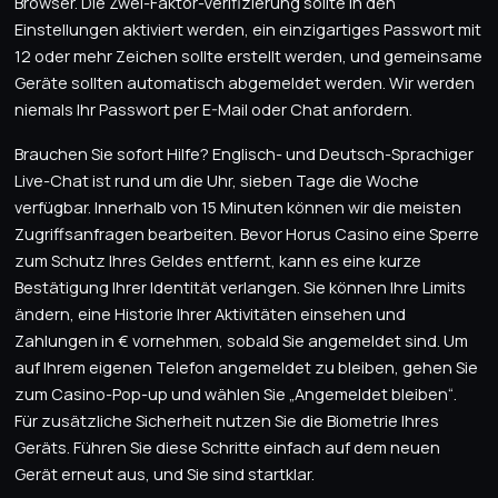
Browser. Die Zwei-Faktor-Verifizierung sollte in den
Einstellungen aktiviert werden, ein einzigartiges Passwort mit
12 oder mehr Zeichen sollte erstellt werden, und gemeinsame
Geräte sollten automatisch abgemeldet werden. Wir werden
niemals Ihr Passwort per E-Mail oder Chat anfordern.
Brauchen Sie sofort Hilfe? Englisch- und Deutsch-Sprachiger
Live-Chat ist rund um die Uhr, sieben Tage die Woche
verfügbar. Innerhalb von 15 Minuten können wir die meisten
Zugriffsanfragen bearbeiten. Bevor Horus Casino eine Sperre
zum Schutz Ihres Geldes entfernt, kann es eine kurze
Bestätigung Ihrer Identität verlangen. Sie können Ihre Limits
ändern, eine Historie Ihrer Aktivitäten einsehen und
Zahlungen in € vornehmen, sobald Sie angemeldet sind. Um
auf Ihrem eigenen Telefon angemeldet zu bleiben, gehen Sie
zum Casino-Pop-up und wählen Sie „Angemeldet bleiben“.
Für zusätzliche Sicherheit nutzen Sie die Biometrie Ihres
Geräts. Führen Sie diese Schritte einfach auf dem neuen
Gerät erneut aus, und Sie sind startklar.