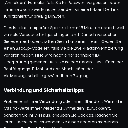
„Anmelden“-Formular, falls Sie Ihr Passwort vergessen haben.
Innerhalb von zwei Minuten senden wir eine E-Mail. Der Link
funktioniert für dreißig Minuten.
Dies ist eine temporäre Sperre, die nur 15 Minuten dauert, weil
zu viele Versuche fehlgeschlagen sind. Danach versuchen
Sie es erneut oder chatten Sie mit unserem Team. Geben Sie
einen Backup-Code ein, falls Sie die Zwei-Faktor-Verifizierung
verloren haben. Hilfe wird nach einer schnellen ID-
Überprüfung gegeben, falls Sie keinen haben. Das Öffnen der
Bestätigungs-E-Mail und das Abschließen der
Aktivierungsschritte gewährt Ihnen Zugang.
Verbindung und Sicherheitstipps
Probleme mit Ihrer Verbindung oder Ihrem Standort: Wenn die
Casino-Seite immer wieder zu „Anmelden“ zurückkehrt,
schalten Sie Ihr VPN aus, erlauben Sie Cookies, löschen Sie
Ihren Cache oder verwenden Sie einen anderen modernen