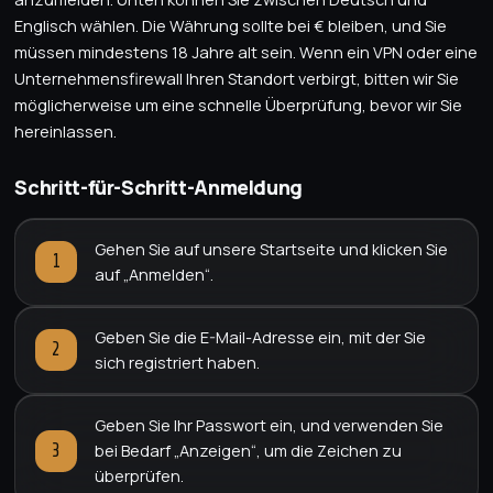
Englisch wählen. Die Währung sollte bei € bleiben, und Sie
müssen mindestens 18 Jahre alt sein. Wenn ein VPN oder eine
Unternehmensfirewall Ihren Standort verbirgt, bitten wir Sie
möglicherweise um eine schnelle Überprüfung, bevor wir Sie
hereinlassen.
Schritt-für-Schritt-Anmeldung
Gehen Sie auf unsere Startseite und klicken Sie
auf „Anmelden“.
Geben Sie die E-Mail-Adresse ein, mit der Sie
sich registriert haben.
Geben Sie Ihr Passwort ein, und verwenden Sie
bei Bedarf „Anzeigen“, um die Zeichen zu
überprüfen.