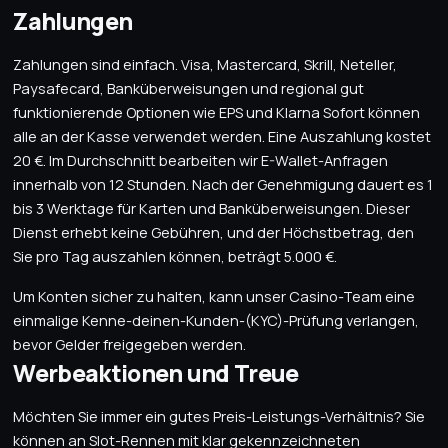
Zahlungen
Zahlungen sind einfach. Visa, Mastercard, Skrill, Neteller,
Paysafecard, Banküberweisungen und regional gut
funktionierende Optionen wie EPS und Klarna Sofort können
alle an der Kasse verwendet werden. Eine Auszahlung kostet
20 €. Im Durchschnitt bearbeiten wir E-Wallet-Anfragen
innerhalb von 12 Stunden. Nach der Genehmigung dauert es 1
bis 3 Werktage für Karten und Banküberweisungen. Dieser
Dienst erhebt keine Gebühren, und der Höchstbetrag, den
Sie pro Tag auszahlen können, beträgt 5.000 €.
Um Konten sicher zu halten, kann unser Casino-Team eine
einmalige Kenne-deinen-Kunden-(KYC)-Prüfung verlangen,
bevor Gelder freigegeben werden.
Werbeaktionen und Treue
Möchten Sie immer ein gutes Preis-Leistungs-Verhältnis? Sie
können an Slot-Rennen mit klar gekennzeichneten