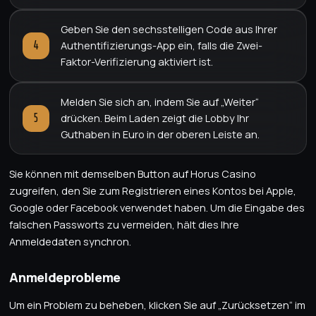
Geben Sie den sechsstelligen Code aus Ihrer
Authentifizierungs-App ein, falls die Zwei-
Faktor-Verifizierung aktiviert ist.
Melden Sie sich an, indem Sie auf „Weiter“
drücken. Beim Laden zeigt die Lobby Ihr
Guthaben in Euro in der oberen Leiste an.
Sie können mit demselben Button auf Horus Casino
zugreifen, den Sie zum Registrieren eines Kontos bei Apple,
Google oder Facebook verwendet haben. Um die Eingabe des
falschen Passworts zu vermeiden, hält dies Ihre
Anmeldedaten synchron.
Anmeldeprobleme
Um ein Problem zu beheben, klicken Sie auf „Zurücksetzen“ im