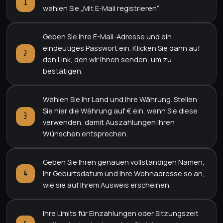
wählen Sie „Mit E-Mail registrieren“.
Geben Sie Ihre E-Mail-Adresse und ein
eindeutiges Passwort ein. Klicken Sie dann auf
den Link, den wir Ihnen senden, um zu
bestätigen.
Wählen Sie Ihr Land und Ihre Währung. Stellen
Sie hier die Währung auf € ein, wenn Sie diese
verwenden, damit Auszahlungen Ihren
Wünschen entsprechen.
Geben Sie Ihren genauen vollständigen Namen,
Ihr Geburtsdatum und Ihre Wohnadresse so an,
wie sie auf Ihrem Ausweis erscheinen.
Ihre Limits für Einzahlungen oder Sitzungszeit