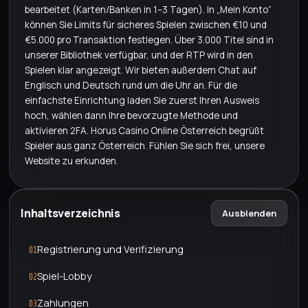
bearbeitet (Karten/Banken in 1–3 Tagen). In „Mein Konto“
können Sie Limits für sicheres Spielen zwischen €10 und
€5.000 pro Transaktion festlegen. Über 3.000 Titel sind in
unserer Bibliothek verfügbar, und der RTP wird in den
Spielen klar angezeigt. Wir bieten außerdem Chat auf
Englisch und Deutsch rund um die Uhr an. Für die
einfachste Einrichtung laden Sie zuerst Ihren Ausweis
hoch, wählen dann Ihre bevorzugte Methode und
aktivieren 2FA. Horus Casino Online Österreich begrüßt
Spieler aus ganz Österreich. Fühlen Sie sich frei, unsere
Website zu erkunden.
Inhaltsverzeichnis
Ausblenden
Registrierung und Verifizierung
01
Spiel-Lobby
02
Zahlungen
03