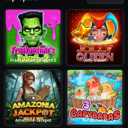
Frankenstein's Rebirth 2
GGBET Mega Fruit
Amazonia-Jackpot
Wild West Gold Megaways