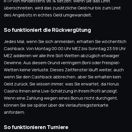
RTP von mindestens 96 % setzen. Wenn Sie das Limit
überschreiten, wird das zusätzliche Geld nur bis zum Limit
des Angebots in echtes Geld umgewandelt.
So funktioniert die Rückvergütung
Jedes Mal, wenn Sie sich anmelden, erhalten Sie wöchentlich
Cashback. Von Montag 00:00 Uhr MEZ bis Sonntag 23:59 Uhr
MEZ addieren wir alle Ihre Slot-Wetten abzüglich etwaiger
Gewinne. Aus diesem Grund verringern Boni oder Freispiel-
Wetten keine Verluste. Dieses Zeitfenster läuft weiter, auch
wenn Sie den Cashback abbrechen, aber Sie erhalten kein
Geld zurück. Sie wissen immer, was Sie erwartet, da Horus
Casino Ihnen eine Live-Schätzung in Ihrem Profil anzeigt.
Wenn eine Zahlung wegen eines Bonus nicht durchgeht,
können Sie sie später über die Verlaufsregisterkarte
anfordern.
So funktionieren Turniere