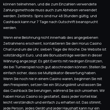
können teilnehmen, und die zum Einzahlen verwendete
Zahlungsmethode muss auch zum Abheben verwendet
werden. Zeitlimits: Spins sind nur 48 Stunden gültig, und
Cashback kann nur 7 Tage nach Gutschrift beansprucht
werden.
Wenn eine Belohnung nicht innerhalb des angegebenen
Zeitrahmens erscheint, kontaktieren Sie den Horus Casino
Chat rund um die Uhr, sieben Tage die Woche. Die Website ist
vollständig in Euro, und alle Bonusbeträge werden in dieser
Währung angezeigt. Es gibt Events mit niedrigen Einsätzen,
die bei Turnierspiel noch gut abschneiden können. Stellen Sie
einfach sicher, dass sie Multiplikator-Bewertung haben.
Wenn Sie noch nie in einem Casino waren, beginnen Sie mit
den Freispielen, setzen Sie ein Sitzungslimit und lassen Sie
das Cashback Sie beruhigen, während Sie sich umsehen. Wir
haben Horus Casino so gestaltet, dass jeder Vorteil klar,
leicht verständlich und einfach zu erhalten ist. Das stimmt,
jede Person, jedes Gerät und jeder Haushalt kann nur ein